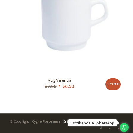
Mug Valencia
¡Oferta!
$
7,00
$
6,50
© Copyright - Cygne Porcelanas -
Enfold Theme by Kriesi
Escríbenos al WhatsApp