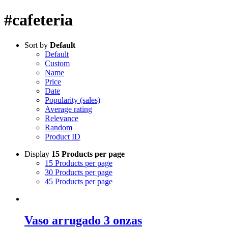
#cafeteria
Sort by
Default
Default
Custom
Name
Price
Date
Popularity (sales)
Average rating
Relevance
Random
Product ID
Display
15 Products per page
15 Products per page
30 Products per page
45 Products per page
Vaso arrugado 3 onzas