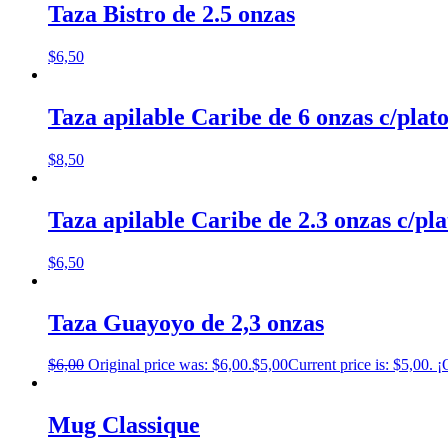
Taza Bistro de 2.5 onzas
$
6,50
Taza apilable Caribe de 6 onzas c/plat
$
8,50
Taza apilable Caribe de 2.3 onzas c/pla
$
6,50
Taza Guayoyo de 2,3 onzas
$
6,00
Original price was: $6,00.
$
5,00
Current price is: $5,00.
¡
Mug Classique