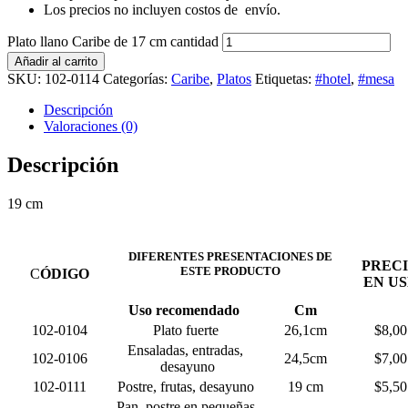
Los precios no incluyen costos de
envío.
Plato llano Caribe de 17 cm cantidad
Añadir al carrito
SKU:
102-0114
Categorías:
Caribe
,
Platos
Etiquetas:
#hotel
,
#mesa
Descripción
Valoraciones (0)
Descripción
19 cm
DIFERENTES PRESENTACIONES DE
PREC
ESTE PRODUCTO
C
ÓDIGO
EN U
Uso recomendado
Cm
102-0104
Plato fuerte
26,1cm
$8,00
Ensaladas, entradas,
102-0106
24,5cm
$7,00
desayuno
102-0111
Postre, frutas, desayuno
19 cm
$5,50
Pan, postre en pequeñas