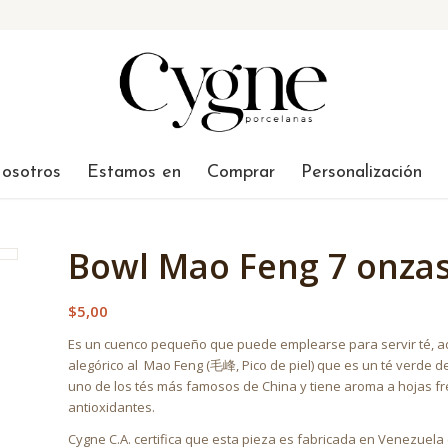
osotros
Estamos en
Comprar
Personalización
Bowl Mao Feng 7 onza
$
5,00
Es un cuenco pequeño que puede emplearse para servir té, a
alegórico al Mao Feng (毛峰, Pico de piel) que es un té verde d
uno de los tés más famosos de China y tiene aroma a hojas fre
antioxidantes.
Cygne C.A. certifica que esta pieza es fabricada en Venezuela