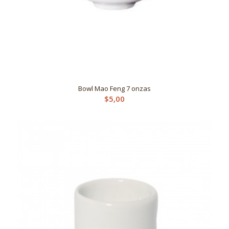
Bowl Mao Feng 7 onzas
$
5,00